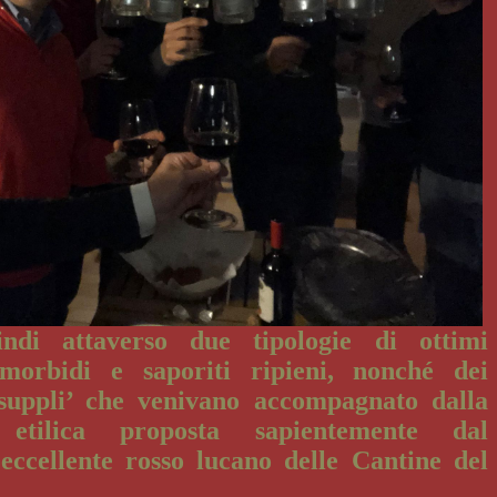
ndi attaverso due tipologie di ottimi
 morbidi e saporiti ripieni, nonché dei
 suppli’ che venivano accompagnato dalla
etilica proposta sapientemente dal
eccellente rosso lucano delle Cantine del