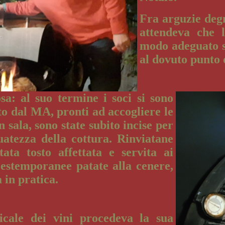
Fra arguzie degn
attendeva che l
modo adeguato su
al dovuto punto 
sa: al suo termine i soci si sono
to dal MA, pronti ad accogliere le
n sala, sono state subito incise per
uatezza della cottura. Rinviatane
tata tosto affettata e servita ai
estemporanee patate alla cenere,
 in pratica.
icale dei vini procedeva la sua