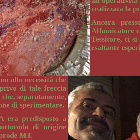
all’operativit
realizzata la 
Ancora press
Affumicatore e
Tessitore, ci s
esaltante espe
no alla necessità che
privo di tale freccia
e che, separatamente,
one di sperimentare.
A era predisposto a
sottocoda di origine
l prode MT.