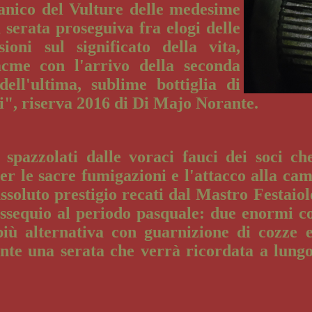
anico del Vulture delle medesime
 serata proseguiva fra elogi delle
sioni sul significato della vita,
acme con l'arrivo della seconda
ell'ultima, sublime bottiglia di
i", riserva 2016 di Di Majo Norante.
o spazzolati dalle voraci fauci dei soci ch
er le sacre fumigazioni e l'attacco alla cam
ssoluto prestigio recati dal Mastro Festaiol
ssequio al periodo pasquale: due enormi c
 più alternativa con guarnizione di cozze e
te una serata che verrà ricordata a lungo