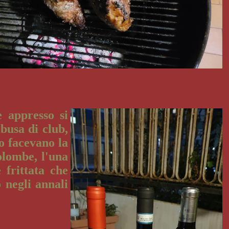
e appresso si
busa di club,
o facevano la
olombe, l'una
 frittata che
 negli annali