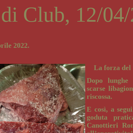
 di Club, 12/04
rile 2022.
La forza del
Dopo lunghe c
scarse libagion
riscossa.
E così, a segu
goduta prati
Canottieri Ro