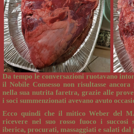
Da tempo le conversazioni ruotavano intor
il Nobile Consesso non risultasse ancora 
nella sua nutrita faretra, grazie alle prov
i soci summenzionati avevano avuto occasi
Ecco quindi che il mitico Weber del M
ricevere nel suo rosso fuoco i succosi 
iberica, procurati, massaggiati e salati da