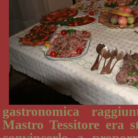
gastronomica raggiun
Mastro Tessitore era s
convincerlo a propor