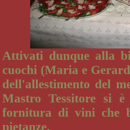
Attivati dunque alla b
cuochi (Maria e Gerardo
dell'allestimento del me
Mastro Tessitore si è
fornitura di vini che 
pietanze.