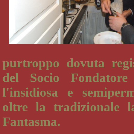
purtroppo dovuta regi
del Socio Fondatore 
l'insidiosa e semiper
oltre la tradizionale 
Fantasma.